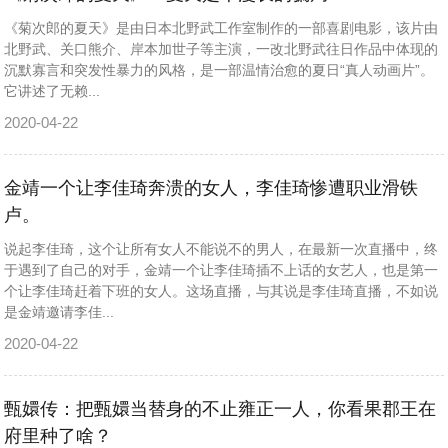
《菊次郎的夏天》是由日本北野武工作室制作的一部喜剧电影，该片由
北野武、关口熊介、岸本加世子等主演，一改北野武往日作品中体现的
沉默寡言和突发性暴力的风格，是一部温情治愈的夏日“真人动画片”。
它讲述了无赖...
2020-04-22
金靖一个让李佳琦奔溃的女人，李佳琦惨遭职业滑铁
卢。
说起李佳琦，这个让所有女人不能说不的男人，在最新一次直播中，终
于遇到了自己的对手，金靖一个让李佳琦插不上话的女艺人，也是第一
个让李佳琦赶着下班的女人。这场直播，与其说是李佳琦直播，不如说
是金靖邀请李佳...
2020-04-22
甄嬛传：把甄嬛当替身的不止雍正一人，你看果郡王在
府里种了啥？