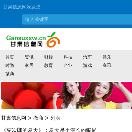
甘肃信息网欢迎您！
首页
资讯
财经
科技
汽车
娱乐
时尚
家居
教育
企业
游戏
商讯
微商
广告
>
>
甘肃信息网
微商
列表
《菊次郎的夏天》：夏天是个漫长的骗局