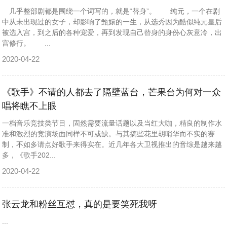
几乎整部剧都是围绕一个词写的，就是“替身”。 纯元，一个在剧
中从未出现过的女子，却影响了甄嬛的一生，从选秀因为酷似纯元皇后
被选入宫，到之后的各种宠爱，再到发现自己替身的身份心灰意冷，出
宫修行。 ...
2020-04-22
《歌手》不请的人都去了隔壁蓝台，芒果台为何对一众
唱将瞧不上眼
一档音乐竞技类节目，固然需要流量话题以及当红大咖，精良的制作水
准和激烈的竞演场面同样不可或缺。与其搞些花里胡哨华而不实的赛
制，不如多请点好歌手来得实在。近几年各大卫视推出的音综是越来越
多，《歌手202...
2020-04-22
张云龙和粉丝互怼，真的是要笑死我呀
...