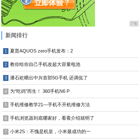
广告
新闻排行
夏普AQUOS zero手机发布：2
1
教你给你自己手机改超大容量电池
2
潘石屹晒出中兴首部5G手机 还调侃了
3
为“吃鸡”而生！ 360手机N6 P
4
手机维修教学21—手机不开机维修方法
5
手机浏览器到底哪家好，看看介绍就明了
6
小米2S：不愧是机皇，小米最成功的一
7