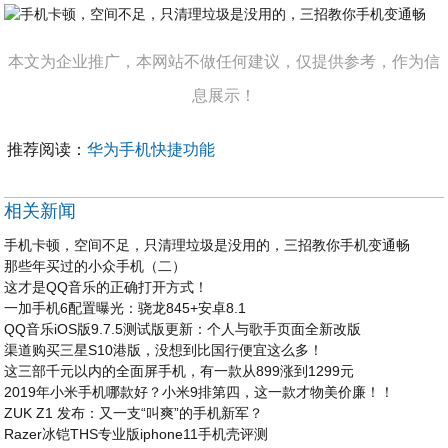
本文为企业推广，本网站不做任何建议，仅提供参考，作为信
息展示！
推荐阅读：
华为手机快捷功能
相关新闻
手机卡顿，空间不足，只清理垃圾是没用的，三招教你手机变通畅
那些年买过的小众手机（二）
这才是QQ音乐的正确打开方式！
一加手机6配置曝光：骁龙845+安卓8.1
QQ音乐iOS版9.7.5测试版更新：个人与歌手页面全新改版
渠道购买三星S10港版，没想到比国行便宜这么多！
这三部千元以内的全面屏手机，有一款从899涨到1299元
2019年小米手机哪款好？小米9排第四，这一款才物美价廉！！
ZUK Z1 发布：又一支“叫爽”的手机新军？
Razer冰铠THS专业版iphone11手机壳评测