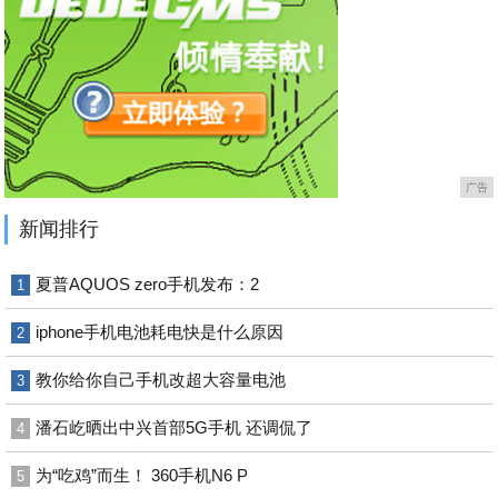
广告
新闻排行
夏普AQUOS zero手机发布：2
1
iphone手机电池耗电快是什么原因
2
教你给你自己手机改超大容量电池
3
潘石屹晒出中兴首部5G手机 还调侃了
4
为“吃鸡”而生！ 360手机N6 P
5