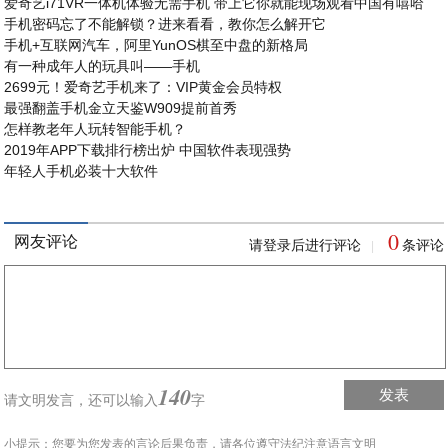
爱奇艺i71VR一体机体验无需手机 带上它你就能现场观看中国有嘻哈
手机密码忘了不能解锁？进来看看，教你怎么解开它
手机+互联网汽车，阿里YunOS棋至中盘的新格局
有一种成年人的玩具叫——手机
2699元！爱奇艺手机来了：VIP黄金会员特权
最强翻盖手机金立天鉴W909提前首秀
怎样教老年人玩转智能手机？
2019年APP下载排行榜出炉 中国软件表现强势
年轻人手机必装十大软件
0
网友评论
请登录后进行评论
条评论
|
140
发表
请文明发言，
还可以输入
字
小提示：您要为您发表的言论后果负责，请各位遵守法纪注意语言文明