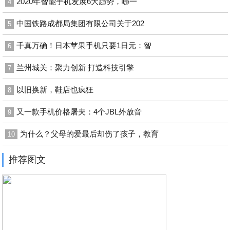
2020年智能手机发展6大趋势，哪一
4
中国铁路成都局集团有限公司关于202
5
千真万确！日本苹果手机只要1日元：智
6
兰州城关：聚力创新 打造科技引擎
7
以旧换新，鞋店也疯狂
8
又一款手机价格屠夫：4个JBL外放音
9
为什么？父母的爱最后却伤了孩子，教育
10
推荐图文