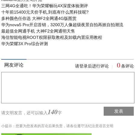
三网4G全通吃！华为荣耀畅玩4X深度体验测评
十年前15400元天价手机,到底有什么黑科技呢?
多种颜色任你选 大神F2全网通4G版图赏
华为nova5 Pro开启首销，3200万人像超级夜景自拍再掀自拍潮流
最超值全网通手机 大神F2全网通明天售
海信智能电视ROOT权限获取教程及卸载内置应用教程
华为荣耀3X Pro综合评测
0
网友评论
请登录后进行评论
条评论
|
140
发表
请文明发言，
还可以输入
字
小提示：您要为您发表的言论后果负责，请各位遵守法纪注意语言文明