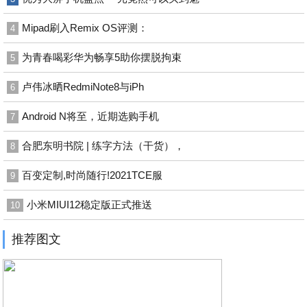
Mipad刷入Remix OS评测：
4
为青春喝彩华为畅享5助你摆脱拘束
5
卢伟冰晒RedmiNote8与iPh
6
Android N将至，近期选购手机
7
合肥东明书院 | 练字方法（干货），
8
百变定制,时尚随行!2021TCE服
9
小米MIUI12稳定版正式推送
10
推荐图文