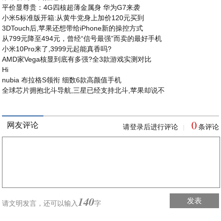
平价显尊贵：4G四核超薄金属身 华为G7来袭
小米5标准版开箱:从黄牛党身上加价120元买到
3DTouch后,苹果还想带给iPhone新的操控方式
从799元降至494元，曾经“信号最强”而卖的最好手机
小米10Pro来了,3999元起能真香吗?
AMD家Vega核显到底有多强?全3款游戏实测对比
Hi
nubia 布拉格S领衔 细数6款高颜值手机
全球芯片拥抱北斗导航,三星已经支持北斗,苹果却说不
0
网友评论
请登录后进行评论
条评论
|
140
发表
请文明发言，
还可以输入
字