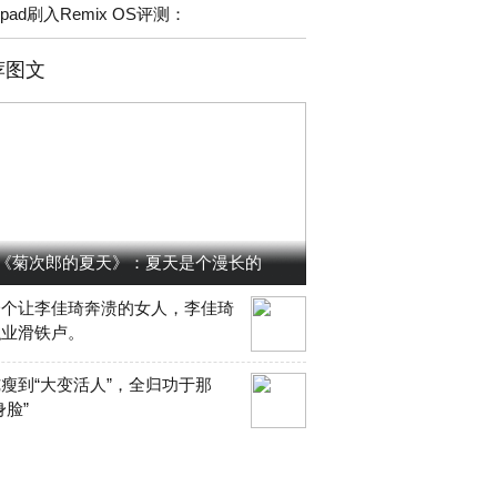
ipad刷入Remix OS评测：
荐图文
《菊次郎的夏天》：夏天是个漫长的
一个让李佳琦奔溃的女人，李佳琦
职业滑铁卢。
瘦到“大变活人”，全归功于那
身脸”