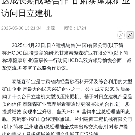
达成长期战略合作 甘肃泰隆森矿业
访问日立建机
2025-05-06 13:21:34
来源：
阅读：1724
字号减小
字号增大
2025年4月22日,日立建机销售(中国)有限公司(以下简
称:HCDC)迎接贵宾的到访:甘肃泰隆森矿业有限公司(以下简
称:泰隆森矿业)董事长一行访问HCDC,双方领导愉悦会面、诚
挚交流,并签署了战略合作协议。
泰隆森矿业是甘肃省内经营砂石料开采及综合利用的大型
矿山企业,是最大的民营采矿企业之一。公司成立以来,先后采
购了十余台日立建机大型液压挖掘机。基于对日立建机产品品
质的信任,泰隆森矿业管理层希望通过更深层次的合作,进一步
提质增效,实现事业升级。当天,HCDC营销事业总经理藤田忠
親、营销事业矿山总经理张雁斌、兰州建西工程机械有限公司
(以下简称:兰州建西)总经理陆全成等出席交流会,针对客户提
出的需求以及多领域的长期合作展开广泛沟通。