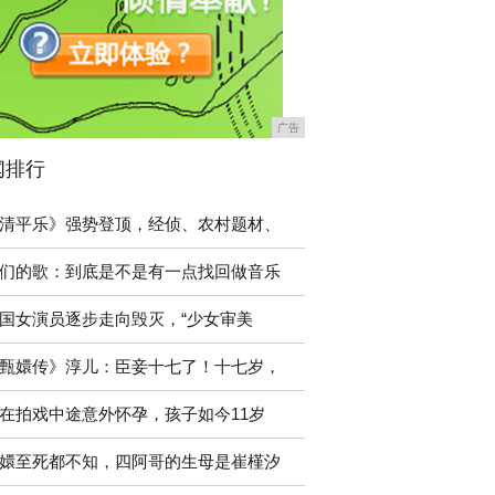
广告
闻排行
清平乐》强势登顶，经侦、农村题材、
们的歌：到底是不是有一点找回做音乐
中国女演员逐步走向毁灭，“少女审美
甄嬛传》淳儿：臣妾十七了！十七岁，
在拍戏中途意外怀孕，孩子如今11岁
嬛至死都不知，四阿哥的生母是崔槿汐