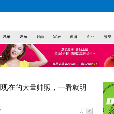
汽车
娱乐
时尚
家居
教育
企业
游戏
到现在的大量帅照，一看就明
2
字号减小
字号增大