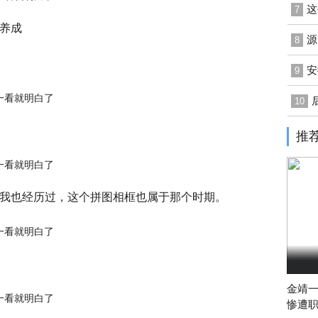
这
7
养成
源
8
安
9
10
推
我也经历过，这个拼图相框也属于那个时期。
金靖
惨遭