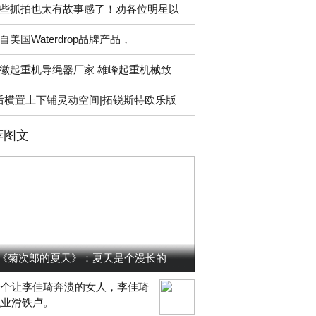
些抓拍也太有故事感了！劝各位明星以
自美国Waterdrop品牌产品，
徽起重机导绳器厂家 雄峰起重机械致
后横置上下铺灵动空间|拓锐斯特欧乐版
荐图文
《菊次郎的夏天》：夏天是个漫长的
一个让李佳琦奔溃的女人，李佳琦
职业滑铁卢。