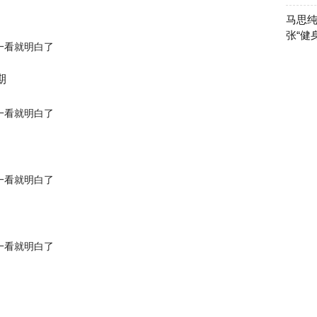
马思纯
张“健
期