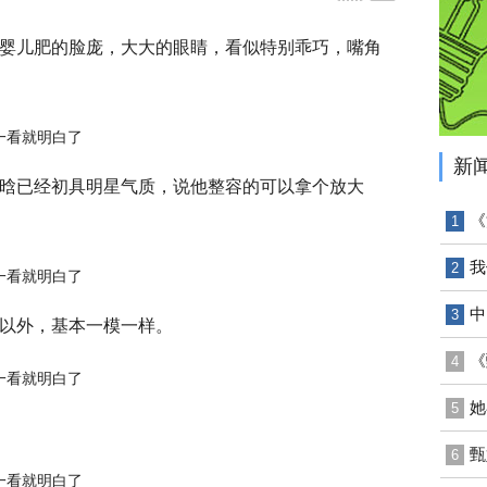
婴儿肥的脸庞，大大的眼睛，看似特别乖巧，嘴角
新
晗已经初具明星气质，说他整容的可以拿个放大
《
1
我
2
​
3
以外，基本一模一样。
《
4
她
5
甄
6