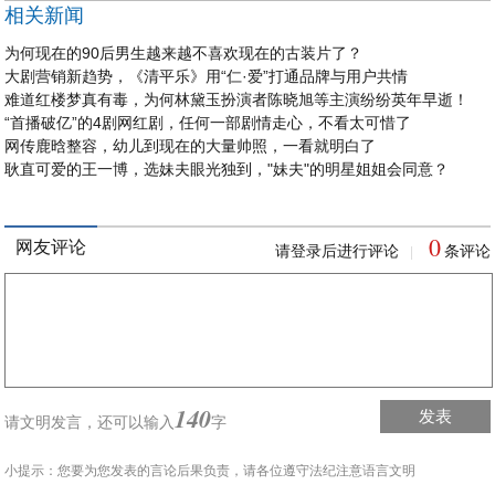
相关新闻
为何现在的90后男生越来越不喜欢现在的古装片了？
大剧营销新趋势，《清平乐》用“仁·爱”打通品牌与用户共情
难道红楼梦真有毒，为何林黛玉扮演者陈晓旭等主演纷纷英年早逝！
“首播破亿”的4剧网红剧，任何一部剧情走心，不看太可惜了
网传鹿晗整容，幼儿到现在的大量帅照，一看就明白了
耿直可爱的王一博，选妹夫眼光独到，"妹夫"的明星姐姐会同意？
0
网友评论
请登录后进行评论
条评论
|
140
发表
请文明发言，
还可以输入
字
小提示：您要为您发表的言论后果负责，请各位遵守法纪注意语言文明