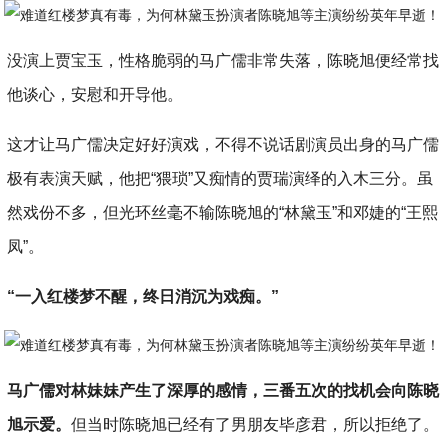
没演上贾宝玉，性格脆弱的马广儒非常失落，陈晓旭便经常找
他谈心，安慰和开导他。
这才让马广儒决定好好演戏，不得不说话剧演员出身的马广儒
极有表演天赋，他把“猥琐”又痴情的贾瑞演绎的入木三分。虽
然戏份不多，但光环丝毫不输陈晓旭的“林黛玉”和邓婕的“王熙
凤”。
“一入红楼梦不醒，终日消沉为戏痴。”
马广儒对林妹妹产生了深厚的感情，三番五次的找机会向陈晓
旭示爱。
但当时陈晓旭已经有了男朋友毕彦君，所以拒绝了。