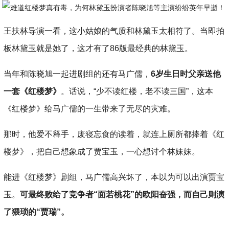
王扶林导演一看，这小姑娘的气质和林黛玉太相符了。当即拍
板林黛玉就是她了，这才有了86版最经典的林黛玉。
当年和陈晓旭一起进剧组的还有马广儒，
6岁生日时父亲送他
一套《红楼梦》
。话说，“少不读红楼，老不读三国”，这本
《红楼梦》给马广儒的一生带来了无尽的灾难。
那时，他爱不释手，废寝忘食的读着，就连上厕所都捧着《红
楼梦》，把自己想象成了贾宝玉，一心想讨个林妹妹。
能进《红楼梦》剧组，马广儒高兴坏了，本以为可以出演贾宝
玉。
可最终败给了竞争者“面若桃花”的欧阳奋强，而自己则演
了猥琐的“贾瑞”。