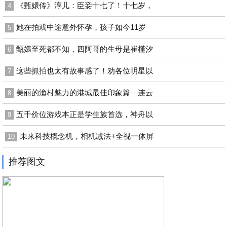
《甄嬛传》淳儿：臣妾十七了！十七岁，
4
她在拍戏中途意外怀孕，孩子如今11岁
5
甄嬛至死都不知，四阿哥的生母是崔槿汐
6
这些抓拍也太有故事感了！劝各位明星以
7
美丽的渔村魅力的港城最佳印象篇—连云
8
五千价位游戏本正是学生族首选，神舟以
9
未来科技概念机，相机减法+全视一体屏
10
推荐图文