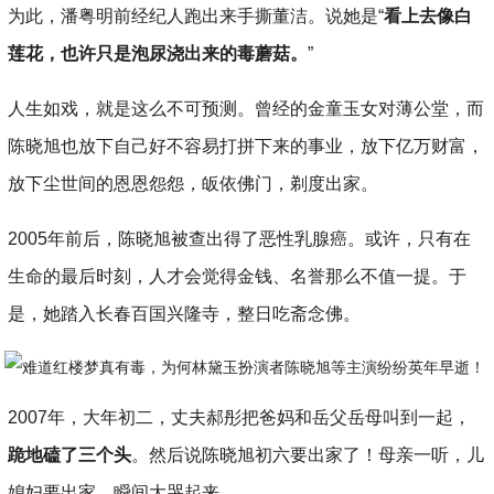
为此，潘粤明前经纪人跑出来手撕董洁。说她是“
看上去像白
莲花，也许只是泡尿浇出来的毒蘑菇。
”
人生如戏，就是这么不可预测。曾经的金童玉女对薄公堂，而
陈晓旭也放下自己好不容易打拼下来的事业，放下亿万财富，
放下尘世间的恩恩怨怨，皈依佛门，剃度出家。
2005年前后，陈晓旭被查出得了恶性乳腺癌。或许，只有在
生命的最后时刻，人才会觉得金钱、名誉那么不值一提。于
是，她踏入长春百国兴隆寺，整日吃斋念佛。
2007年，大年初二，丈夫郝彤把爸妈和岳父岳母叫到一起，
跪地磕了三个头
。然后说陈晓旭初六要出家了！母亲一听，儿
媳妇要出家，瞬间大哭起来。