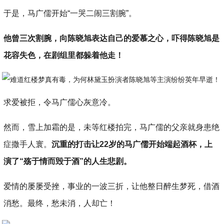
于是，马广儒开始“一哭二闹三割腕”。
他曾三次割腕，向陈晓旭表达自己的爱慕之心，吓得陈晓旭是
花容失色，在剧组里都躲着他走！
求爱被拒，令马广儒心灰意冷。
然而，雪上加霜的是，未等红楼拍完，马广儒的父亲就身患绝
症撒手人寰。
沉重的打击让22岁的马广儒开始端起酒杯，上
演了“殇于情而毁于酒”的人生悲剧。
爱情的屡屡受挫，事业的一波三折，让他整日醉生梦死，借酒
消愁。最终，愁未消，人却亡！